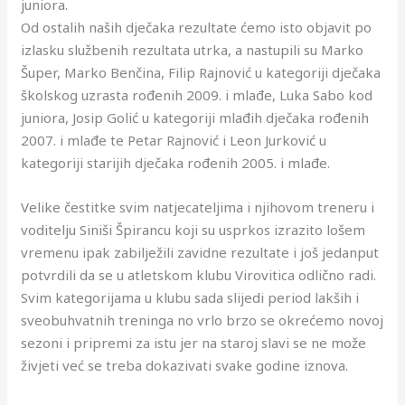
juniora.
Od ostalih naših dječaka rezultate ćemo isto objavit po
izlasku službenih rezultata utrka, a nastupili su Marko
Šuper, Marko Benčina, Filip Rajnović u kategoriji dječaka
školskog uzrasta rođenih 2009. i mlađe, Luka Sabo kod
juniora, Josip Golić u kategoriji mlađih dječaka rođenih
2007. i mlađe te Petar Rajnović i Leon Jurković u
kategoriji starijih dječaka rođenih 2005. i mlađe.
Velike čestitke svim natjecateljima i njihovom treneru i
voditelju Siniši Špirancu koji su usprkos izrazito lošem
vremenu ipak zabilježili zavidne rezultate i još jedanput
potvrdili da se u atletskom klubu Virovitica odlično radi.
Svim kategorijama u klubu sada slijedi period lakših i
sveobuhvatnih treninga no vrlo brzo se okrećemo novoj
sezoni i pripremi za istu jer na staroj slavi se ne može
živjeti već se treba dokazivati svake godine iznova.