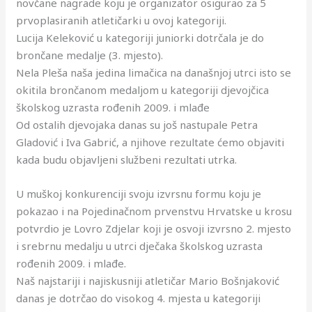
novčane nagrade koju je organizator osigurao za 5
prvoplasiranih atletičarki u ovoj kategoriji.
Lucija Keleković u kategoriji juniorki dotrčala je do
brončane medalje (3. mjesto).
Nela Pleša naša jedina limačica na današnjoj utrci isto se
okitila brončanom medaljom u kategoriji djevojčica
školskog uzrasta rođenih 2009. i mlađe
Od ostalih djevojaka danas su još nastupale Petra
Gladović i Iva Gabrić, a njihove rezultate ćemo objaviti
kada budu objavljeni službeni rezultati utrka.
U muškoj konkurenciji svoju izvrsnu formu koju je
pokazao i na Pojedinačnom prvenstvu Hrvatske u krosu
potvrdio je Lovro Zdjelar koji je osvoji izvrsno 2. mjesto
i srebrnu medalju u utrci dječaka školskog uzrasta
rođenih 2009. i mlađe.
Naš najstariji i najiskusniji atletičar Mario Bošnjaković
danas je dotrčao do visokog 4. mjesta u kategoriji