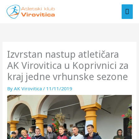
Skip
MAI
to
ME
content
Izvrstan nastup atletičara
AK Virovitica u Koprivnici za
kraj jedne vrhunske sezone
By
AK Virovitica
/
11/11/2019