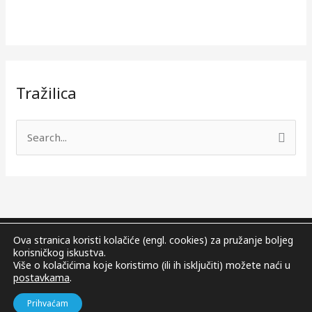
Tražilica
S
e
a
r
c
Ova stranica koristi kolačiće (engl. cookies) za pružanje boljeg
h
korisničkog iskustva.
Sva prava pridržana © 2026. Atletski klub Virovitica.
Više o kolačićima koje koristimo (ili ih isključiti) možete naći u
f
Pravila privatnosti
postavkama
.
o
Izrada web stranice
Par ideja
Prihvaćam
r