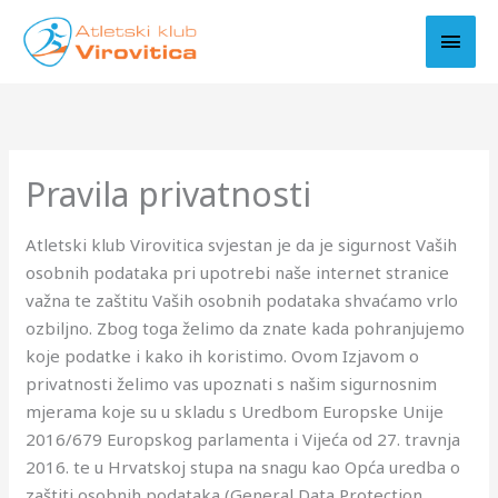
Skip
MAI
to
MEN
content
Pravila privatnosti
Atletski klub Virovitica svjestan je da je sigurnost Vaših
osobnih podataka pri upotrebi naše internet stranice
važna te zaštitu Vaših osobnih podataka shvaćamo vrlo
ozbiljno. Zbog toga želimo da znate kada pohranjujemo
koje podatke i kako ih koristimo. Ovom Izjavom o
privatnosti želimo vas upoznati s našim sigurnosnim
mjerama koje su u skladu s Uredbom Europske Unije
2016/679 Europskog parlamenta i Vijeća od 27. travnja
2016. te u Hrvatskoj stupa na snagu kao Opća uredba o
zaštiti osobnih podataka (General Data Protection