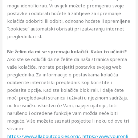
mogu identificirati. Vi uvijek možete promijeniti svoje
postavke i odabrati hoćete li zahtjeve za spremanje
kolačića odobriti ili odbiti, odnosno hoćete li spremljene
“cookiese” automatski obrisati pri zatvaranju internet
preglednika i sl.
Ne želim da mi se spremaju kolačići. Kako to učiniti?
Ako ste se odlučili da ne želite da naša stranica sprema
vaše kolačiće, morate posjetiti postavke svojeg web
preglednika. Za informacije o postavkama kolačića
odaberite internetski preglednik koji koristite i
podesite opcije. Kad ste kolačiće blokirali, i dalje ćete
moći pregledavati stranicu i uživati u njezinom sadržaju,
no korisničko iskustvo će Vam, najvjerojatnije, biti
narušeno i određene funkcije vam možda neće biti
moguće. Više možete saznati posjetite li neku od ove tri
stranice:
https://www.allaboutcookies.org/
,
https://www.youronli