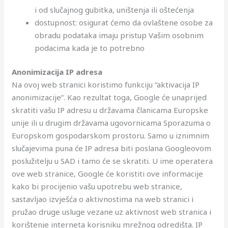
i od slučajnog gubitka, uništenja ili oštećenja
dostupnost: osigurat ćemo da ovlaštene osobe za
obradu podataka imaju pristup Vašim osobnim
podacima kada je to potrebno
Anonimizacija IP adresa
Na ovoj web stranici koristimo funkciju “aktivacija IP
anonimizacije”. Kao rezultat toga, Google će unaprijed
skratiti vašu IP adresu u državama članicama Europske
unije ili u drugim državama ugovornicama Sporazuma o
Europskom gospodarskom prostoru. Samo u iznimnim
slučajevima puna će IP adresa biti poslana Googleovom
poslužitelju u SAD i tamo će se skratiti. U ime operatera
ove web stranice, Google će koristiti ove informacije
kako bi procijenio vašu upotrebu web stranice,
sastavljao izvješća o aktivnostima na web stranici i
pružao druge usluge vezane uz aktivnost web stranica i
korištenje interneta korisniku mrežnog odredišta. IP