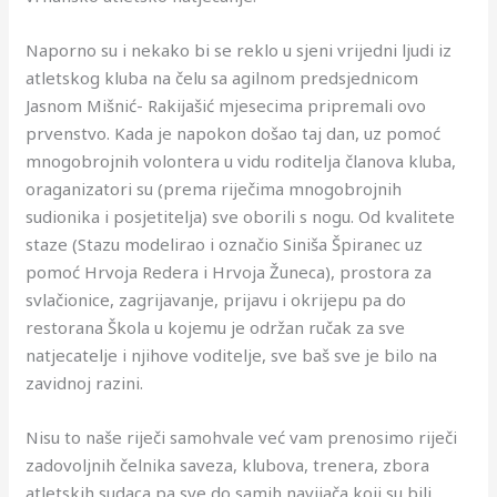
Naporno su i nekako bi se reklo u sjeni vrijedni ljudi iz
atletskog kluba na čelu sa agilnom predsjednicom
Jasnom Mišnić- Rakijašić mjesecima pripremali ovo
prvenstvo. Kada je napokon došao taj dan, uz pomoć
mnogobrojnih volontera u vidu roditelja članova kluba,
oraganizatori su (prema riječima mnogobrojnih
sudionika i posjetitelja) sve oborili s nogu. Od kvalitete
staze (Stazu modelirao i označio Siniša Špiranec uz
pomoć Hrvoja Redera i Hrvoja Žuneca), prostora za
svlačionice, zagrijavanje, prijavu i okrijepu pa do
restorana Škola u kojemu je održan ručak za sve
natjecatelje i njihove voditelje, sve baš sve je bilo na
zavidnoj razini.
Nisu to naše riječi samohvale već vam prenosimo riječi
zadovoljnih čelnika saveza, klubova, trenera, zbora
atletskih sudaca pa sve do samih navijača koji su bili