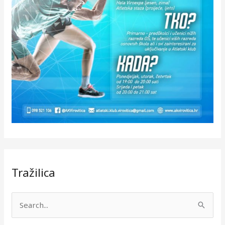
Tražilica
S
e