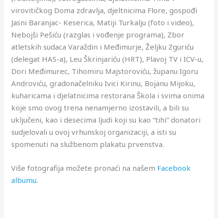
virovitičkog Doma zdravlja, djeltnicima Flore, gospođi
Jasni Baranjac- Keserica, Matiji Turkalju (foto i video),
Nebojši Pešiću (razglas i vođenje programa), Zbor
atletskih sudaca Varaždin i Međimurje, Željku Zguriću
(delegat HAS-a), Leu Škrinjariću (HRT), Plavoj TV i ICV-u,
Dori Međimurec, Tihomiru Majstoroviću, županu Igoru
Androviću, gradonačelniku Ivici Kirinu, Bojanu Mijoku,
kuharicama i djelatnicima restorana Škola i svima onima
koje smo ovog trena nenamjerno izostavili, a bili su
uključeni, kao i desecima ljudi koji su kao “tihi” donatori
sudjelovali u ovoj vrhunskoj organizaciji, a isti su
spomenuti na službenom plakatu prvenstva.
Više fotografija možete pronaći na našem
Facebook
albumu
.