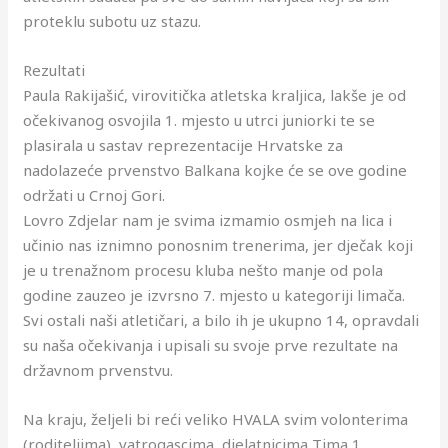
proteklu subotu uz stazu.
Rezultati
Paula Rakijašić, virovitička atletska kraljica, lakše je od
očekivanog osvojila 1. mjesto u utrci juniorki te se
plasirala u sastav reprezentacije Hrvatske za
nadolazeće prvenstvo Balkana kojke će se ove godine
održati u Crnoj Gori.
Lovro Zdjelar nam je svima izmamio osmjeh na lica i
učinio nas iznimno ponosnim trenerima, jer dječak koji
je u trenažnom procesu kluba nešto manje od pola
godine zauzeo je izvrsno 7. mjesto u kategoriji limača.
Svi ostali naši atletičari, a bilo ih je ukupno 14, opravdali
su naša očekivanja i upisali su svoje prve rezultate na
državnom prvenstvu.
Na kraju, željeli bi reći veliko HVALA svim volonterima
(roditeljima), vatrogascima, djelatnicima Tima 1