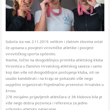
Subota iza nas 2.11.2019. velikim i zlatnim slovima ostat
će upisana u povijesti virovitičke atletike i povijest
virovitičkog sporta općenito.
Naime, točno na dvogodišnjicu primitka atletskog kluba
Virovitica u članstvo Hrvatskog atletskog saveza i samo
koji dan više od dvogodišnjice postojanja kluba, isti se
usudio kandidirati i na kraju se
pokazalo više nego
uspješno organizirati Pojedinačno prvenstvo Hrvatske u
krosu.
278 inicijalno prijavljenih atletičara iz 38 klubova bila je
više nego dobra pozivnica i referenca za jedno
vrhunsko atletsko natjecanje.