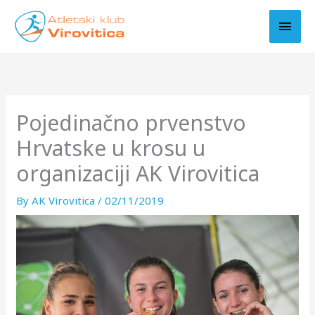
Skip
MAI
to
MEN
content
Pojedinačno prvenstvo
Hrvatske u krosu u
organizaciji AK Virovitica
By
AK Virovitica
/
02/11/2019