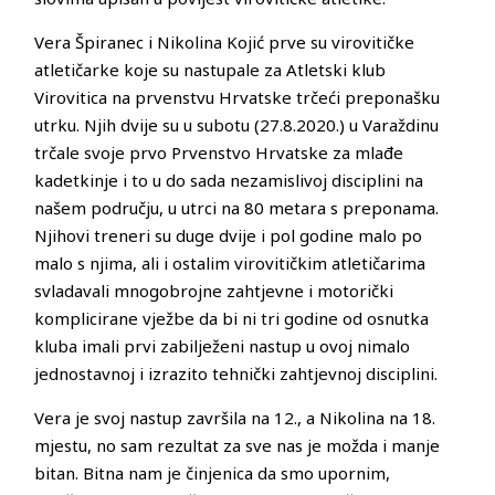
Vera Špiranec i Nikolina Kojić prve su virovitičke
atletičarke koje su nastupale za Atletski klub
Virovitica na prvenstvu Hrvatske trčeći preponašku
utrku. Njih dvije su u subotu (27.8.2020.) u Varaždinu
trčale svoje prvo Prvenstvo Hrvatske za mlađe
kadetkinje i to u do sada nezamislivoj disciplini na
našem području, u utrci na 80 metara s preponama.
Njihovi treneri su duge dvije i pol godine malo po
malo s njima, ali i ostalim virovitičkim atletičarima
svladavali mnogobrojne zahtjevne i motorički
komplicirane vježbe da bi ni tri godine od osnutka
kluba imali prvi zabilježeni nastup u ovoj nimalo
jednostavnoj i izrazito tehnički zahtjevnoj disciplini.
Vera je svoj nastup završila na 12., a Nikolina na 18.
mjestu, no sam rezultat za sve nas je možda i manje
bitan. Bitna nam je činjenica da smo upornim,