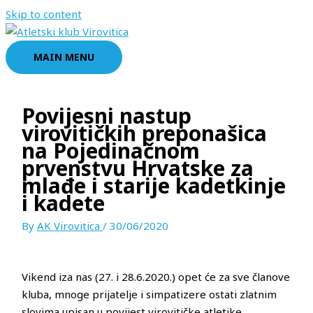
Skip to content
MAIN MENU
Povijesni nastup
virovitičkih preponašica
na Pojedinačnom
prvenstvu Hrvatske za
mlađe i starije kadetkinje
i kadete
By
AK Virovitica
/
30/06/2020
Vikend iza nas (27. i 28.6.2020.) opet će za sve članove
kluba, mnoge prijatelje i simpatizere ostati zlatnim
slovima upisan u povijest virovitičke atletike.