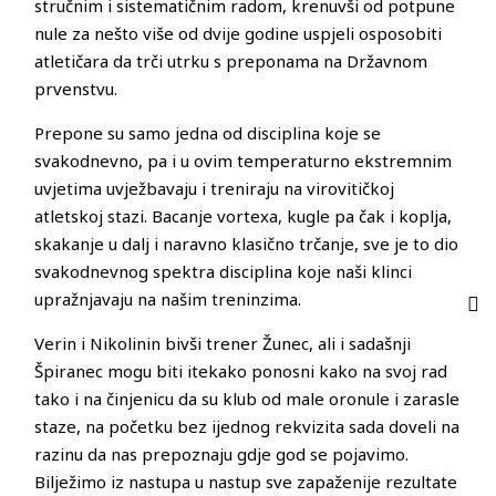
stručnim i sistematičnim radom, krenuvši od potpune
nule za nešto više od dvije godine uspjeli osposobiti
atletičara da trči utrku s preponama na Državnom
prvenstvu.
Prepone su samo jedna od disciplina koje se
svakodnevno, pa i u ovim temperaturno ekstremnim
uvjetima uvježbavaju i treniraju na virovitičkoj
atletskoj stazi. Bacanje vortexa, kugle pa čak i koplja,
skakanje u dalj i naravno klasično trčanje, sve je to dio
svakodnevnog spektra disciplina koje naši klinci
upražnjavaju na našim treninzima.
Verin i Nikolinin bivši trener Žunec, ali i sadašnji
Špiranec mogu biti itekako ponosni kako na svoj rad
tako i na činjenicu da su klub od male oronule i zarasle
staze, na početku bez ijednog rekvizita sada doveli na
razinu da nas prepoznaju gdje god se pojavimo.
Bilježimo iz nastupa u nastup sve zapaženije rezultate