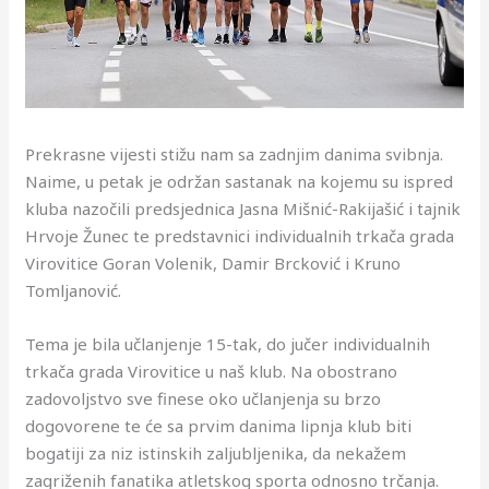
Prekrasne vijesti stižu nam sa zadnjim danima svibnja.
Naime, u petak je održan sastanak na kojemu su ispred
kluba nazočili predsjednica Jasna Mišnić-Rakijašić i tajnik
Hrvoje Žunec te predstavnici individualnih trkača grada
Virovitice Goran Volenik, Damir Brcković i Kruno
Tomljanović.
Tema je bila učlanjenje 15-tak, do jučer individualnih
trkača grada Virovitice u naš klub. Na obostrano
zadovoljstvo sve finese oko učlanjenja su brzo
dogovorene te će sa prvim danima lipnja klub biti
bogatiji za niz istinskih zaljubljenika, da nekažem
zagriženih fanatika atletskog sporta odnosno trčanja.